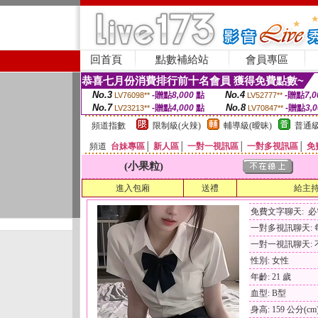
回首頁
點數補給站
會員專區
恭喜七月份消費排行前十名會員 獲得免費點數~
No.3
No.4
-贈點
8,000
點
-贈點
7,0
LV76098**
LV52777**
No.7
No.8
-贈點
4,000
點
-贈點
3,
LV23213**
LV70847**
頻道指數
限制級(火辣)
輔導級(曖昧)
普通級
頻道
台妹專區
│
新人區
│
一對一視訊區
│
一對多視訊區
│
免
(小果粒)
進入包廂
送禮
給主
免費文字聊天: 
一對多視訊聊天: 每
一對一視訊聊天: 
性別: 女性
年齡: 21 歲
血型: B型
身高: 159 公分(cm