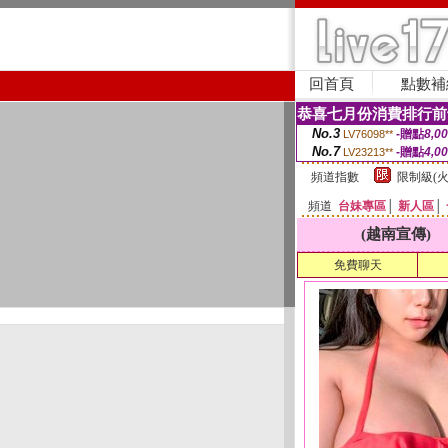
回首頁
點數補
恭喜七月份消費排行前
No.3
-贈點
8,0
LV76098**
No.7
-贈點
4,0
LV23213**
頻道指數
限制級(火
頻道
台妹專區
│
新人區
│
(越南宣傳)
免費聊天