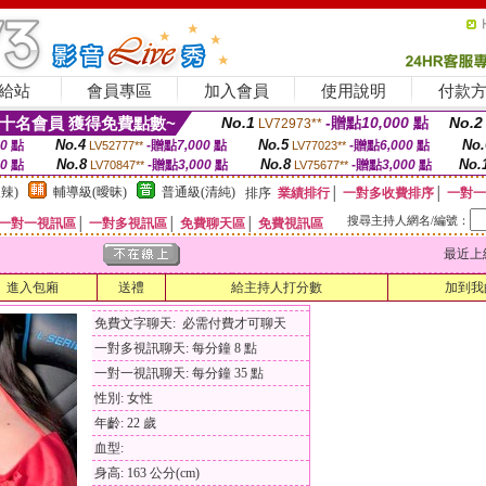
給站
會員專區
加入會員
使用說明
付款
十名會員 獲得免費點數~
No.1
-贈點
10,000
點
No.2
LV72973**
No.4
No.5
No.
00
點
-贈點
7,000
點
-贈點
6,000
點
LV52777**
LV77023**
No.8
No.8
No.
00
點
-贈點
3,000
點
-贈點
3,000
點
LV70847**
LV75677**
辣)
輔導級(曖昧)
普通級(清純)
排序
業績排行
│
一對多收費排序
│
一對一
搜尋主持人網名/編號：
一對一視訊區
│
一對多視訊區
│
免費聊天區
│
免費視訊區
最近上線時間
進入包廂
送禮
給主持人打分數
加到我
免費文字聊天: 必需付費才可聊天
一對多視訊聊天: 每分鐘 8 點
一對一視訊聊天: 每分鐘 35 點
性別: 女性
年齡: 22 歲
血型:
身高: 163 公分(cm)