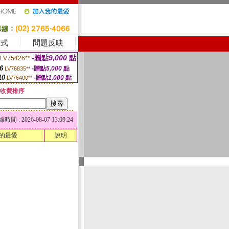
方式
問題反映
-贈點
9,000
點
LV75426**
6
-贈點
5,000
點
LV76835**
10
-贈點
1,000
點
LV76400**
收費排序
 : 2026-08-07 13:09:24
的最愛
說明