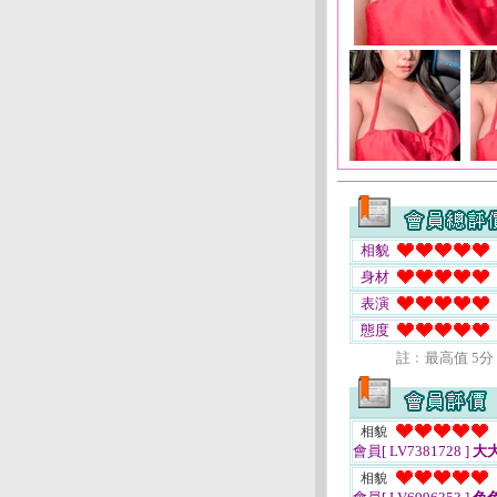
相貌
身材
表演
態度
註﹕最高值 5分
相貌
會員[ LV7381728 ]
大
相貌