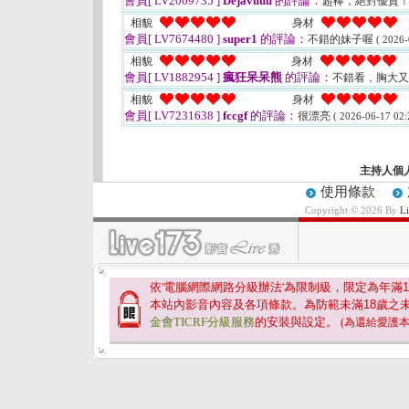
會員[ LV2009735 ]
Dejavuuu
的評論：
超棒，絕對優質
相貌
身材
會員[ LV7674480 ]
super1
的評論：
不錯的妹子喔
( 2026-
相貌
身材
會員[ LV1882954 ]
瘋狂呆呆熊
的評論：
不錯看，胸大
相貌
身材
會員[ LV7231638 ]
fccgf
的評論：
很漂亮
( 2026-06-17 02:
主持人個
使用條款
Copyright © 2026 By
L
依'電腦網際網路分級辦法'為限制級，限定為年滿
1
本站內影音內容及各項條款。為防範未滿
18
歲之
金會TICRF分級服務
的安裝與設定。
(為還給愛護