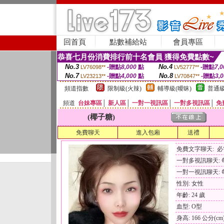
回首頁
點數補給站
會員專區
恭喜七月份消費排行前十名會員 獲得免費點數~
No.3
No.4
-贈點
8,000
點
-贈點
7,0
LV76098**
LV52777**
No.7
No.8
-贈點
4,000
點
-贈點
3,
LV23213**
LV70847**
頻道指數
限制級(火辣)
輔導級(曖昧)
普通級
頻道
台妹專區
│
新人區
│
一對一視訊區
│
一對多視訊區
│
免
(椰子糖)
免費聊天
進入包廂
送禮
免費文字聊天: 
一對多視訊聊天: 每
一對一視訊聊天: 每
性別: 女性
年齡: 24 歲
血型: O型
身高: 166 公分(cm