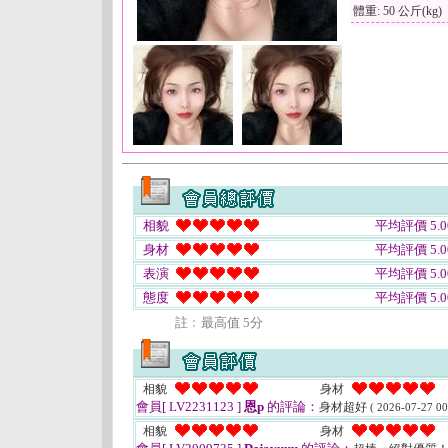
體重: 50 公斤(kg)
相貌
平均評價 5.0
身材
平均評價 5.0
表演
平均評價 5.0
態度
平均評價 5.0
註﹕最高值 5分
相貌
身材
會員[ LV2231123 ]
恩p
的評論：
身材超好
( 2026-07-27 00
相貌
身材