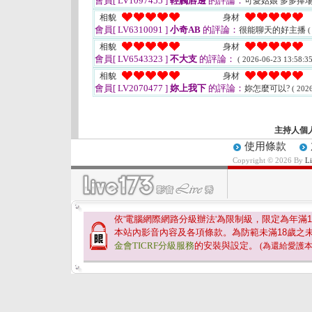
會員[ LV1097455 ]
輕觸唇邊
的評論：
可愛姑娘 多多捧
相貌
身材
會員[ LV6310091 ]
小奇AB
的評論：
很能聊天的好主播
(
相貌
身材
會員[ LV6543323 ]
不大支
的評論：
( 2026-06-23 13:58:35
相貌
身材
會員[ LV2070477 ]
妳上我下
的評論：
妳怎麼可以?
( 202
主持人個
使用條款
Copyright © 2026 By
L
依'電腦網際網路分級辦法'為限制級，限定為年滿
1
本站內影音內容及各項條款。為防範未滿
18
歲之
金會TICRF分級服務
的安裝與設定。
(為還給愛護