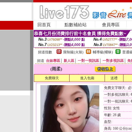
回首頁
點數補給站
會員專區
恭喜七月份消費排行前十名會員 獲得免費點數~
No.3
No.4
-贈點
8,000
點
-贈點
7,0
LV76098**
LV52777**
No.7
No.8
-贈點
4,000
點
-贈點
3,
LV23213**
LV70847**
頻道指數
限制級(火辣)
輔導級(曖昧)
普通級
頻道
台妹專區
│
新人區
│
一對一視訊區
│
一對多視訊區
│
免
(雨柔)
免費聊天
進入包廂
送禮
免費文字聊天: 
一對多視訊聊天: 每
一對一視訊聊天: 每
性別: 女性
年齡: 28 歲
血型:
身高: 160 公分(cm