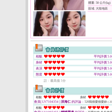
體重: 58 公斤(kg)
區域: 大陸地區
相貌
平均評價 5.0
身材
平均評價 5.0
表演
平均評價 5.0
態度
平均評價 5.0
註﹕最高值 5分
相貌
身材
會員[ LV7104354 ]
洪海仁
的評論：
520我很愛很愛妳
( 2
相貌
身材