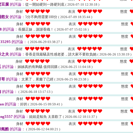
蜜豆腐
的評論：
從一開始硬到一路硬到底
( 2026-07-10 12:30:18 )
身材
表演
態度
捅慾女
的評論：
5分不夠用需要100分
( 2026-07-09 18:35:44 )
身材
表演
態度
8
的評論：
長腿正妹，謝謝香織！
( 2026-07-07 15:02:16 )
身材
表演
態度
35295
的評論：
( 2026-06-29 03:38:27 )
身材
表演
態度
香之夫
的評論：
香香是我最騷及性感老婆，請大家不要欺負她
( 2026-06-26 13:30:19 )
身材
表演
態度
廷
的評論：
姊姊真的有夠騷.值得回購
( 2026-06-25 11:04:18 )
身材
表演
態度
哥哥
的評論：
太累了，累癱了已經
( 2026-06-25 06:23:38 )
身材
表演
態度
南
的評論：
( 2026-06-18 13:17:13 )
身材
表演
態度
an
的評論：
好的
( 2026-06-15 09:59:41 )
身材
表演
態度
ng5557
的評論：
姐姐是鯨魚 太喜歡了
( 2026-06-12 18:11:37 )
身材
表演
態度
釧氝酷
的評論：
( 2026-06-12 04:00:21 )