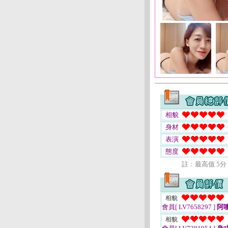
相貌
身材
表演
態度
註﹕最高值 5分
相貌
會員[ LV7658297 ]
阿
相貌