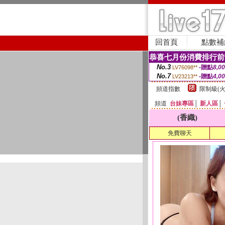
回首頁
點數補
恭喜七月份消費排行前
No.3
-贈點
8,0
LV76098**
No.7
-贈點
4,0
LV23213**
頻道指數
限制級(火
頻道
台妹專區
│
新人區
│
(香織)
免費聊天