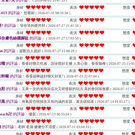
米青?夾
的評論：
( 2026-08-03 10:47:33 )
身材
表演
態度
1413
的評論：
想要妳
( 2026-07-31 08:35:34 )
身材
表演
態度
?
的評論：
等你等的硬邦邦
( 2026-07-27 21:41:10 )
身材
表演
態度
舔你膚色絲襪腳趾
的評論：
( 2026-07-27 17:05:50 )
身材
表演
態度
nn
的評論：
超配合人超好
( 2026-07-27 15:06:29 )
身材
表演
態度
出嘴
的評論：
香香好聊又性感，請珍惜好主播 人美心善，香香最棒
( 2026-07-25 11:05
身材
表演
態度
在幹嘛
的評論：
香香超棒超好聊又好笑?
( 2026-07-23 22:07:04 )
身材
表演
態度
色彩
的評論：
又來一次的泡泡浴這次又研發新的玩法 真的會回味無窮
( 2026-07-15 17:
身材
表演
態度
東風
的評論：
有氣質也很搞笑又有內涵的女孩，進去就知道
( 2026-07-14 01:05:17 )
身材
表演
態度
oach卍
的評論：
優質
( 2026-07-13 00:55:04 )
身材
表演
態度
維
的評論：
老師 老濕 傻傻分不清楚
( 2026-07-11 03:04:19 )
身材
表演
態度