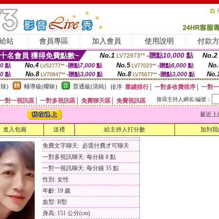
給站
會員專區
加入會員
使用說明
付款
十名會員 獲得免費點數~
No.1
-贈點
10,000
點
No.2
LV72973**
No.4
No.5
No.
00
點
-贈點
7,000
點
-贈點
6,000
點
LV52777**
LV77023**
No.8
No.8
No.
00
點
-贈點
3,000
點
-贈點
3,000
點
LV70847**
LV75677**
辣)
輔導級(曖昧)
普通級(清純)
排序
業績排行
│
一對多收費排序
│
一對一
搜尋主持人網名/編號：
一對一視訊區
│
一對多視訊區
│
免費聊天區
│
免費視訊區
最近上線時間
進入包廂
送禮
給主持人打分數
加到我
免費文字聊天: 必需付費才可聊天
一對多視訊聊天: 每分鐘 8 點
一對一視訊聊天: 每分鐘 35 點
性別: 女性
年齡: 19 歲
血型: B型
身高: 151 公分(cm)