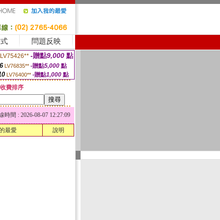
方式
問題反映
-贈點
9,000
點
LV75426**
6
-贈點
5,000
點
LV76835**
10
-贈點
1,000
點
LV76400**
收費排序
 : 2026-08-07 12:27:09
的最愛
說明